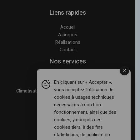
Liens rapides
Accueil
A propos
Réalisations
Contact
Nos services
Panneaux photovoltaique
En cliquant sur « Accepter »,
Électricité générale
vous acceptez l’utilisation de
Climatisation et entretien à Caissargues et Garons
cookies à usages techniques
Automatisme et +
nécessaires à son bon
Autres prestations
fonctionnement, ainsi que des
cookies, y compris des
Contact
cookies tiers, à des fins
statistiques, de publicité ou