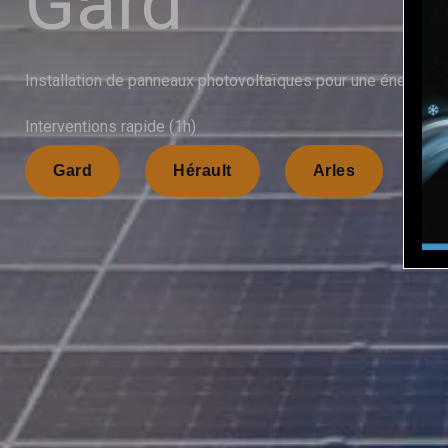
Gard
Installation de panneaux photovoltaïques pour une énergie d
Interventions rapide (1h)
Gard
Hérault
Arles