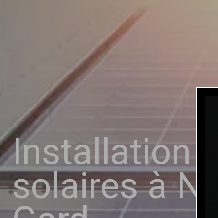
Installation
solaires à N